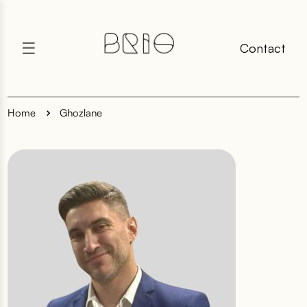
☰
Contact
Home
Ghozlane
5